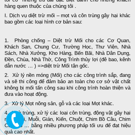
hàng quen thuộc của chúng tôi .
I. Dịch vụ diệt trừ mối – mọt và côn trùng gây hại khác
bao gồm các loại hình cơ bản sau:
1. Phòng chống – Diệt trừ Mối cho các Cơ Quan,
Khách Sạn, Chung Cư, Trường Học, Thư Viện, Nhà
Sách, Nhà Xưởng, Kho Hàng, Bến Bãi, Nhà Dân Dụng,
Đền, Chùa, Nhà Thờ, Công Trình thủy lợi (đê bao, kênh
dẫn nước … ) =>diệt trừ Mối tận gốc.
2. Xử lý nền móng (Mối) cho các công trình sắp, đang
và sẽ thi công để đảm bảo an toàn cho cơ sở vật chất
không bị mối tấn công sau khi công trình hoàn thiện và
đưa vào hoạt động.
3. Xử lý Mọt nông sản, gỗ và các loại Mọt khác.
4. Khử trùng, xử lý các loại côn trùng, động vật gây hại
như Ruồi, Muỗi, Gián, Kiến, Chuột, Chim Bồ Câu, Chim
Cú Mèo … bằng nhiều phương pháp tối ưu để đạt hiệu
quả cao nhất.