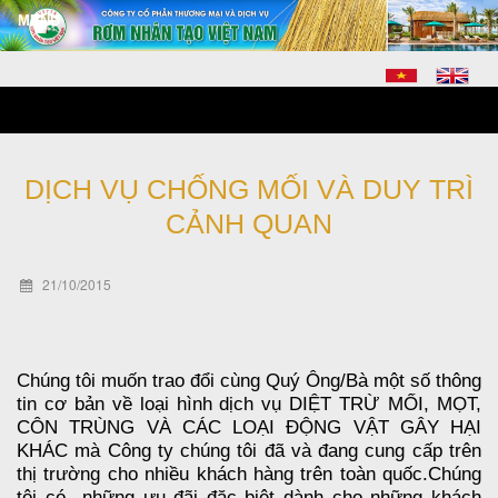
DỊCH VỤ CHỐNG MỐI VÀ DUY TRÌ
CẢNH QUAN
21/10/2015
Chúng tôi muốn trao đổi cùng Quý Ông/Bà một số thông
tin cơ bản về loại hình dịch vụ DIỆT TRỪ MỐI, MỌT,
CÔN TRÙNG VÀ CÁC LOẠI ĐỘNG VẬT GÂY HẠI
KHÁC mà Công ty chúng tôi đã và đang cung cấp trên
thị trường cho nhiều khách hàng trên toàn quốc.Chúng
tôi có những ưu đãi đặc biệt dành cho những khách