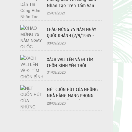
Nhân Tạo Trên Tấm Ván
Dăm OSB - 2021
25/01/2021
CHÀO MỪNG 75 NĂM NGÀY
QUỐC KHÁNH (2/9/1945 -
2/9/2020)
03/09/2020
XÁCH VALI LÊN VÀ ĐI TÌM
CHỐN BÌNH YÊN THÔI
31/08/2020
NÉT CUỐN HÚT CỦA NHỮNG
NHÀ HÀNG MANG PHONG
CÁCH TRUYỀN THỐNG
28/08/2020