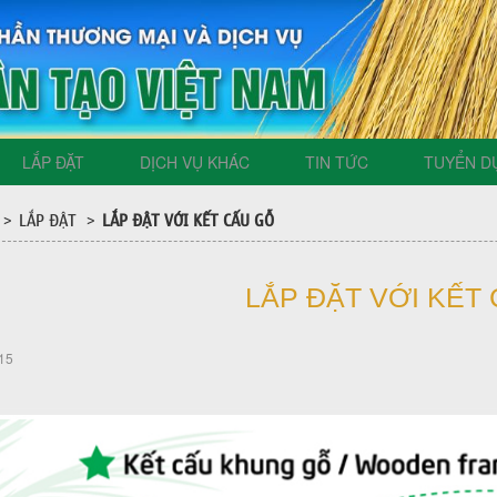
LẮP ĐẶT
DỊCH VỤ KHÁC
TIN TỨC
TUYỂN D
LẮP ĐẶT
LẮP ĐẶT VỚI KẾT CẤU GỖ
>
>
LẮP ĐẶT VỚI KẾT
15