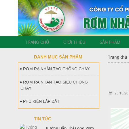
TRANG CHỦ
GIỚI THIỆU
SẢN PHẨM
DANH MỤC SẢN PHẨM
Trang chủ
RƠM RẠ NHÂN TẠO CHỐNG CHÁY
RƠM RẠ NHÂN TẠO SIÊU CHỐNG
CHÁY
20/10/20
PHỤ KIỆN LẮP ĐẶT
TIN TỨC
Hướng Dẫn Thi Công Rơm