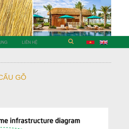
ỤNG
LIÊN HỆ
 CẤU GỖ