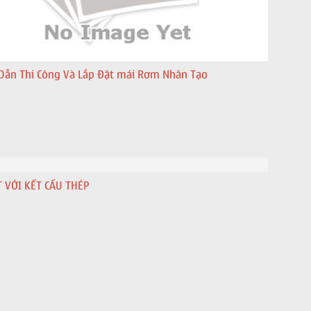
Dẫn Thi Công Và Lắp Đặt mái Rơm Nhân Tạo
T VỚI KẾT CẤU THÉP