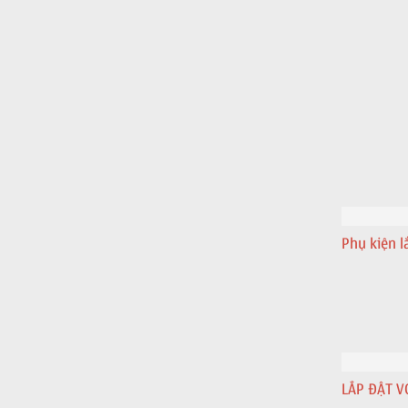
Phụ kiện l
LẮP ĐẶT V