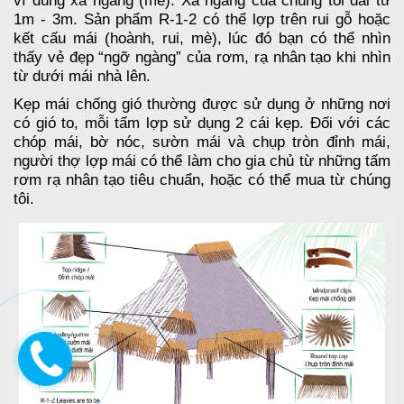
vì dùng xà ngang (mè). Xà ngang của chúng tôi dài từ
1m - 3m. Sản phẩm R-1-2 có thể lợp trên rui gỗ hoặc
kết cấu mái (hoành, rui, mè), lúc đó bạn có thể nhìn
thấy vẻ đẹp “ngỡ ngàng” của rơm, rạ nhân tạo khi nhìn
từ dưới mái nhà lên.
Kẹp mái chống gió thường được sử dụng ở những nơi
có gió to, mỗi tấm lợp sử dụng 2 cái kẹp. Đối với các
chóp mái, bờ nóc, sườn mái và chụp tròn đỉnh mái,
người thợ lợp mái có thể làm cho gia chủ từ những tấm
rơm rạ nhân tạo tiêu chuẩn, hoặc có thể mua từ chúng
tôi.