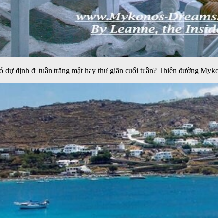
 dự định đi tuần trăng mật hay thư giãn cuối tuần? Thiên đường Mykon