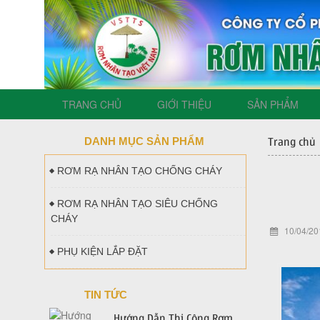
TRANG CHỦ
GIỚI THIỆU
SẢN PHẨM
DANH MỤC SẢN PHẨM
Trang chủ
RƠM RẠ NHÂN TẠO CHỐNG CHÁY
RƠM RẠ NHÂN TẠO SIÊU CHỐNG
CHÁY
10/04/20
PHỤ KIỆN LẮP ĐẶT
TIN TỨC
Hướng Dẫn Thi Công Rơm