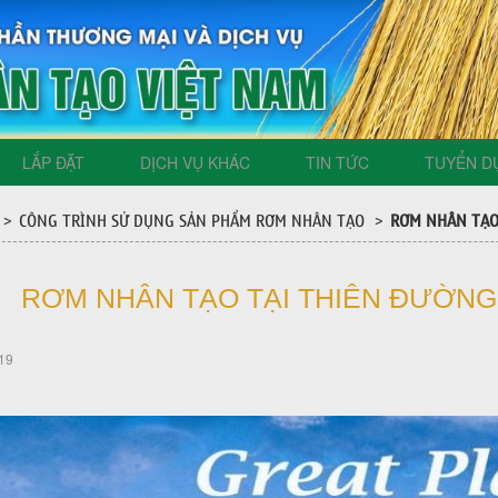
LẮP ĐẶT
DỊCH VỤ KHÁC
TIN TỨC
TUYỂN D
CÔNG TRÌNH SỬ DỤNG SẢN PHẨM RƠM NHÂN TẠO
RƠM NHÂN TẠO
>
>
RƠM NHÂN TẠO TẠI THIÊN ĐƯỜNG
19