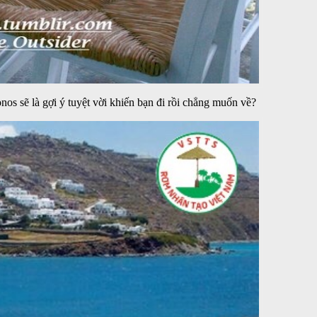
os sẽ là gợi ý tuyệt vời khiến bạn đi rồi chẳng muốn về?