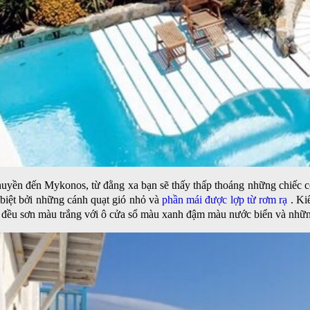
uyền đến Mykonos, từ đằng xa bạn sẽ thấy thấp thoáng những chiếc cố
 biệt bởi những cánh quạt gió nhỏ và
phần mái được lợp từ rơm rạ
. Kiế
n đều sơn màu trắng với ô cửa sổ màu xanh đậm màu nước biển và nhữn