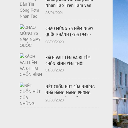
Nhân Tạo Trên Tấm Ván
Dăm OSB - 2021
25/01/2021
CHÀO MỪNG 75 NĂM NGÀY
QUỐC KHÁNH (2/9/1945 -
2/9/2020)
03/09/2020
XÁCH VALI LÊN VÀ ĐI TÌM
CHỐN BÌNH YÊN THÔI
31/08/2020
NÉT CUỐN HÚT CỦA NHỮNG
NHÀ HÀNG MANG PHONG
CÁCH TRUYỀN THỐNG
28/08/2020