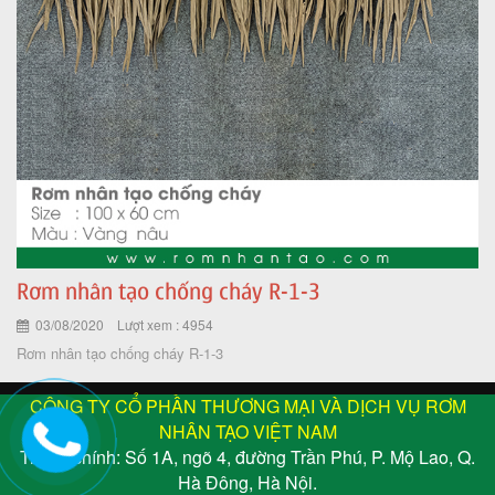
Rơm nhân tạo chống cháy R-1-3
03/08/2020 Lượt xem : 4954
Rơm nhân tạo chống cháy R-1-3
CÔNG TY CỔ PHẦN THƯƠNG MẠI VÀ DỊCH VỤ RƠM
NHÂN TẠO VIỆT NAM
Trụ sở chính: Số 1A, ngõ 4, đường Trần Phú, P. Mộ Lao, Q.
Hà Đông, Hà Nội.