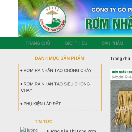
TRANG CHỦ
GIỚI THIỆU
SẢN PHẨM
DANH MỤC SẢN PHẨM
Trang chủ
RƠM RẠ NHÂN TẠO CHỐNG CHÁY
RƠM RẠ NHÂN TẠO SIÊU CHỐNG
CHÁY
PHỤ KIỆN LẮP ĐẶT
TIN TỨC
Hướng Dẫn Thi Công Rơm