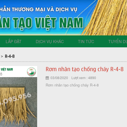
LẮP ĐẶT
DỊCH VỤ KHÁC
TIN TỨC
TUYỂN D
R-4-8
>
Rơm nhân tạo chống cháy R-4-8
03/08/2020 Lượt xem : 4890
Rơm nhân tạo chống cháy R-4-8