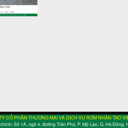
TY CỔ PHẦN THƯƠNG MẠI VÀ DỊCH VỤ RƠM NHÂN TẠO VI
 chính: Số 1A, ngõ 4, đường Trần Phú, P. Mộ Lao, Q. Hà Đông, 