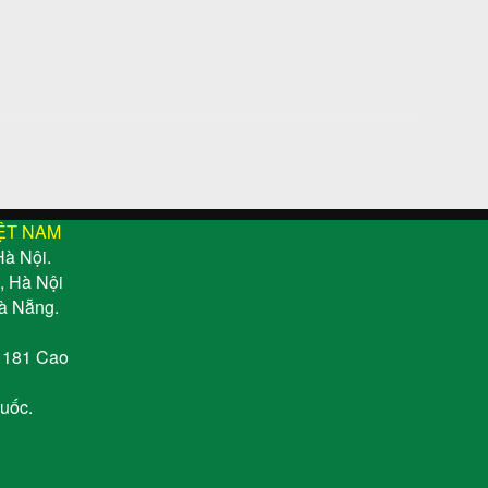
ỆT NAM
Hà Nội.
, Hà Nội
à Nẵng.
, 181 Cao
uốc.