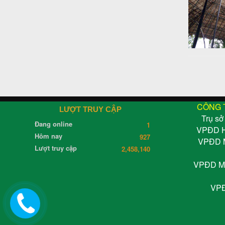
CÔNG 
LƯỢT TRUY CẬP
Trụ sở
Đang online
1
VPĐD Hà
Hôm nay
927
VPĐD M
Lượt truy cập
2,458,140
VPĐD Miề
VPĐ