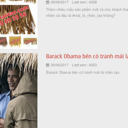
06/08/2017 Lượt xem : 4328
Thêm nhiều mẫu sản phẩm mới về cho khách tha h
nhiên và đâu là #mái_lá_nhân_tạo không?
Barack Obama bên cỏ tranh mái l
30/06/2017 Lượt xem : 4553
Barack Obama bên cỏ tranh mái lá nhân tạo.