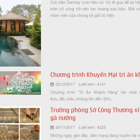
Cơn bão Damrey (cơn bão số 12) đi qua để lại hậ
kiên cố cũng trở nên tan hoang sau bão. Mời 
nhân viên của chúng tôi gửi từ hiện
Chương trình Khuyến Mại tri ân 
22/12/2017 Lượt xem : 4141
Chương trình “Tri Ân Khách Hàng” lớn nhất
#ưu_đãi_siêu_khủng lên đến 20%.
Trưởng phòng Sở Công Thương xin 
gà nướng
24/11/2017 Lượt xem : 4223
Những ngày gần đây, dân mạng đang truyền tai n