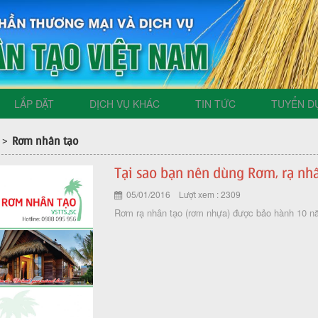
LẮP ĐẶT
DỊCH VỤ KHÁC
TIN TỨC
TUYỂN D
Rơm nhân tạo
>
Tại sao bạn nên dùng Rơm, rạ nh
05/01/2016 Lượt xem : 2309
Rơm rạ nhân tạo (rơm nhựa) được bảo hành 10 