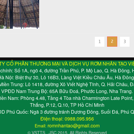
1
2
3
TY CỔ PHẦN THƯƠNG MẠI VÀ DỊCH VỤ RƠM NHÂN TẠO VI
 chính: Số 1A, ngõ 4, đường Trần Phú, P. Mộ Lao, Q. Hà Đông, 
 Nội: Biệt thự 30, Lô 16B3, Làng Việt Kiều Châu Âu, Hà Đông
iền Trung: Lô 1418, đường Xô Viết Nghệ Tĩnh, Q. Hải Châu, Đ
VPĐD Nam Trung Bộ: 65A Bửu Đoá, Phước Long, Nha Trang.
n Nam: Phòng 4.48, Tầng 4 Tòa nhà Charmington Late Point
Thắng, P.12, Q.10, TP Hồ Chí Minh
D Phú Quốc: Ngã 3 đường tránh Dương Đông, Suối Đá, Phú Q
Điện thoại: 0988.095.956
romnhantao@gmail.com
Email:
© VSTTS .,JSC 2015. All Rights Reserved