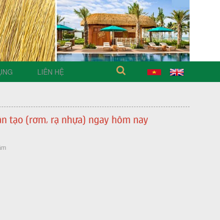
ỤNG
LIÊN HỆ
ân tạo (rơm, rạ nhựa) ngay hôm nay
năm