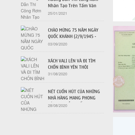
Nhân Tạo Trên Tấm Ván
Dăm OSB - 2021
25/01/2021
CHÀO MỪNG 75 NĂM NGÀY
QUỐC KHÁNH (2/9/1945 -
2/9/2020)
03/09/2020
XÁCH VALI LÊN VÀ ĐI TÌM
CHỐN BÌNH YÊN THÔI
31/08/2020
NÉT CUỐN HÚT CỦA NHỮNG
NHÀ HÀNG MANG PHONG
CÁCH TRUYỀN THỐNG
28/08/2020