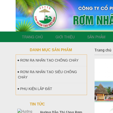
TRANG CHỦ
GIỚI THIỆU
SẢN PHẨM
DANH MỤC SẢN PHẨM
Trang chủ
RƠM RẠ NHÂN TẠO CHỐNG CHÁY
RƠM RẠ NHÂN TẠO SIÊU CHỐNG
CHÁY
PHỤ KIỆN LẮP ĐẶT
TIN TỨC
Hướng Dẫn Thi Công Rơm