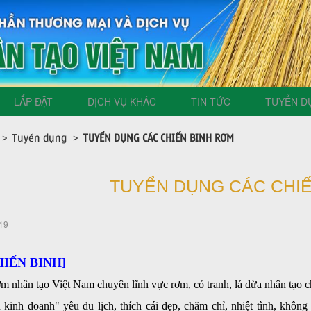
LẮP ĐẶT
DỊCH VỤ KHÁC
TIN TỨC
TUYỂN D
Tuyển dụng
TUYỂN DỤNG CÁC CHIẾN BINH RƠM
>
>
TUYỂN DỤNG CÁC CHI
19
IẾN BINH]
 nhân tạo Việt Nam chuyên lĩnh vực rơm, cỏ tranh, lá dừa nhân tạo c
kinh doanh" yêu du lịch, thích cái đẹp, chăm chỉ, nhiệt tình, không