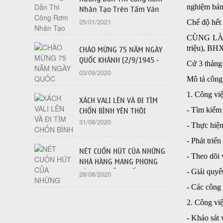
nghiệm bán 
Nhân Tạo Trên Tấm Ván
Dăm OSB - 2021
25/01/2021
Chế độ hết 
CÙNG LÀM 
triệu), BH
CHÀO MỪNG 75 NĂM NGÀY
QUỐC KHÁNH (2/9/1945 -
Cứ 3 tháng 
2/9/2020)
03/09/2020
Mô tả công
1. Công vi
XÁCH VALI LÊN VÀ ĐI TÌM
- Tìm kiếm
CHỐN BÌNH YÊN THÔI
31/08/2020
- Thực hiện
- Phát triể
NÉT CUỐN HÚT CỦA NHỮNG
- Theo dõi 
NHÀ HÀNG MANG PHONG
- Giải quyế
CÁCH TRUYỀN THỐNG
28/08/2020
- Các công 
2. Công việ
- Khảo sát 