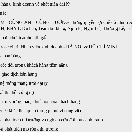
hàng, kinh doanh và phát triển đại lý.
nấc:
- CÙNG ĂN - CÙNG HƯỞNG những quyền lợi chế độ chính sách ph
XH, BHYT, Du lịch, Team building, Nghỉ lễ, Nghỉ Tết, Thưởng Lễ, Tế
là đi chơi teambuilding/lần.
 việc vị trí: Nhân viên kinh doanh - HÀ NỘI & HỒ CHÍ MINH
ệc bán hàng
 các đối tượng khách hàng tiềm năng
 giao dịch bán hàng
n hệ thống mạng lưới đại lý
và thu hồi công nợ
t các vướng mắc, khiếu nại của khách hàng
việc khác liên quan trong phạm vi công việc
c phát triển thị trường và nghiên cứu đối thủ cạnh tranh
và phát triển mở rộng thị trường