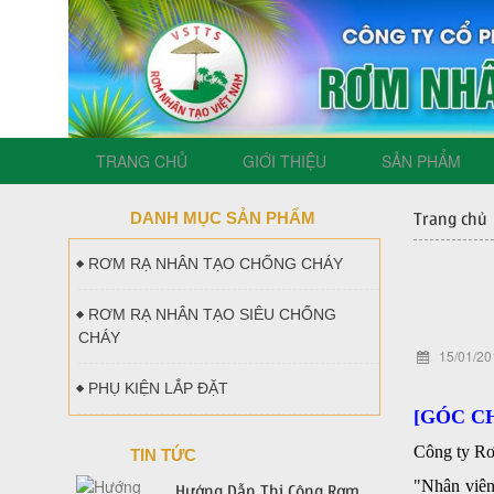
TRANG CHỦ
GIỚI THIỆU
SẢN PHẨM
DANH MỤC SẢN PHẨM
Trang chủ
RƠM RẠ NHÂN TẠO CHỐNG CHÁY
RƠM RẠ NHÂN TẠO SIÊU CHỐNG
CHÁY
15/01/20
PHỤ KIỆN LẮP ĐẶT
[GÓC CH
Công ty Rơm
TIN TỨC
"Nhân viên 
Hướng Dẫn Thi Công Rơm