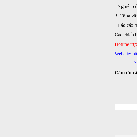
- Nghiên cứ
3. Công vi
- Báo cáo t
Các chiến b
Hotline trự
Website:
ht
h
Cảm ơn cả