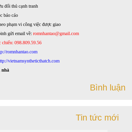
u đối thủ cạnh tranh
ệc báo cáo
heo phạm vi công việc được giao
inh gửi email về:
romnhantao@gmail.com
c chiến: 098.809.59.56
tp://romnhantao.com
ttp://vietnamsyntheticthatch.com
 nhà
Bình luận
Tin tức mới